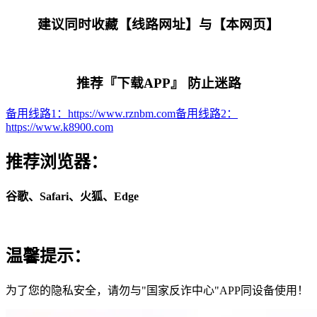
建议同时收藏【线路网址】与【本网页】
推荐『下载APP』 防止迷路
备用线路
1
：
https://www.rznbm.com
备用线路
2
：
https://www.k8900.com
推荐浏览器：
谷歌、Safari、火狐、Edge
温馨提示：
为了您的隐私安全，请勿与"国家反诈中心"APP同设备使用！