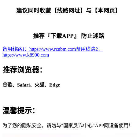
建议同时收藏【线路网址】与【本网页】
推荐『下载APP』 防止迷路
备用线路
1
：
https://www.rznbm.com
备用线路
2
：
https://www.k8900.com
推荐浏览器：
谷歌、Safari、火狐、Edge
温馨提示：
为了您的隐私安全，请勿与"国家反诈中心"APP同设备使用！