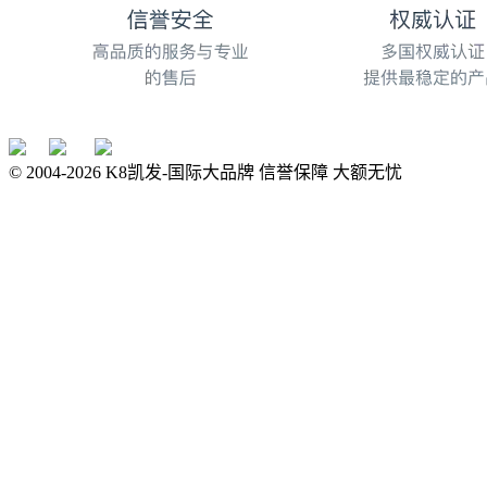
© 2004-
2026
K8凯发-国际大品牌 信誉保障 大额无忧