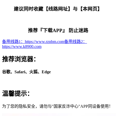
建议同时收藏【线路网址】与【本网页】
推荐『下载APP』 防止迷路
备用线路
1
：
https://www.rznbm.com
备用线路
2
：
https://www.k8900.com
推荐浏览器：
谷歌、Safari、火狐、Edge
温馨提示：
为了您的隐私安全，请勿与"国家反诈中心"APP同设备使用！