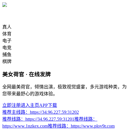
真人
体育
电子
电竞
捕鱼
棋牌
美女荷官 · 在线发牌
全网最美荷官，倾情出演，极致视觉盛宴，多元游戏种类，为
您带来最舒心的游戏体验。
立即注册
进入主页
APP下载
推荐主线路：
https://34.96.227.59:31202
推荐线路：
https://34.96.227.59:31201
推荐线路：
https://www.1nzkex.com
推荐线路：
https://www.plov9r.com