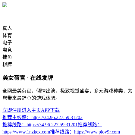
真人
体育
电子
电竞
捕鱼
棋牌
美女荷官 · 在线发牌
全网最美荷官，倾情出演，极致视觉盛宴，多元游戏种类，为
您带来最舒心的游戏体验。
立即注册
进入主页
APP下载
推荐主线路：
https://34.96.227.59:31202
推荐线路：
https://34.96.227.59:31201
推荐线路：
https://www.1nzkex.com
推荐线路：
https://www.plov9r.com