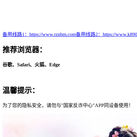
备用线路
1
：
https://www.rznbm.com
备用线路
2
：
https://www.k89
推荐浏览器：
谷歌、Safari、火狐、Edge
温馨提示：
为了您的隐私安全，请勿与"国家反诈中心"APP同设备使用！